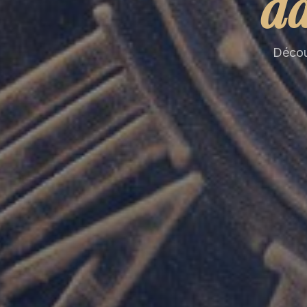
da
Découv