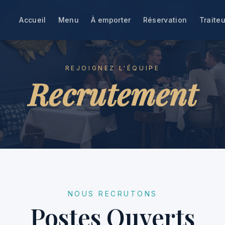
Accueil
Menu
À emporter
Réservation
Traiteu
REJOIGNEZ L'ÉQUIPE
Recrutement
NOUS RECRUTONS
Postes Ouverts