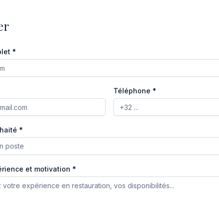
er
let *
Téléphone *
haité *
un poste
rience et motivation *