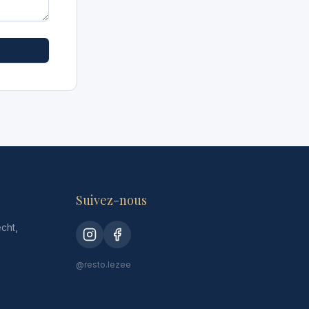
Suivez-nous
cht,
@resto.lezee