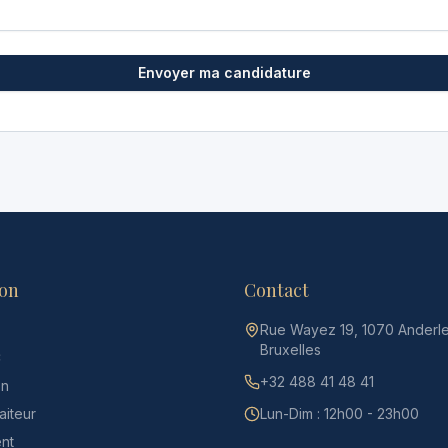
Envoyer ma candidature
ion
Contact
Rue Wayez 19, 1070 Anderle
Bruxelles
C
+32 488 41 48 41
on
aiteur
Lun-Dim : 12h00 - 23h00
nt