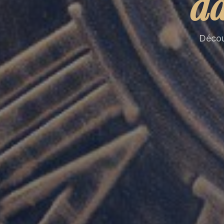
da
Découv