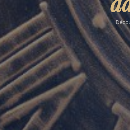
da
Découv